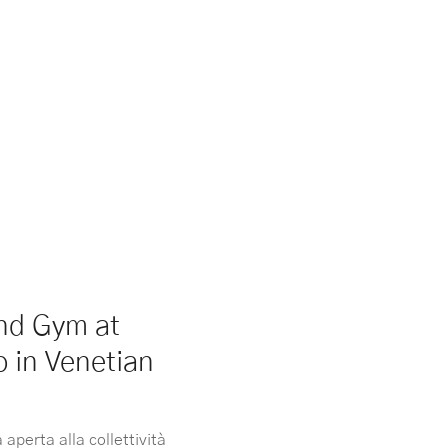
nd Gym at
 in Venetian
aperta alla collettività