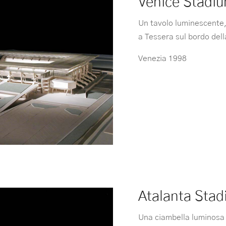
Venice Stadi
Un tavolo luminescente,
a Tessera sul bordo del
Venezia 1998
Atalanta Sta
Una ciambella luminosa 