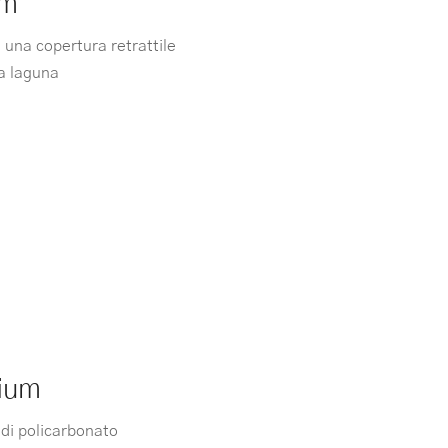
um
 una copertura retrattile
la laguna
dium
di policarbonato