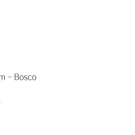
um – Bosco
à