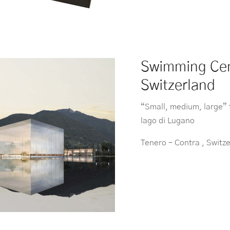
Swimming Cen
Switzerland
“Small, medium, large” t
lago di Lugano
Tenero – Contra , Switz