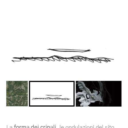
La
forma dei crinali
, le ondulazioni del sito,