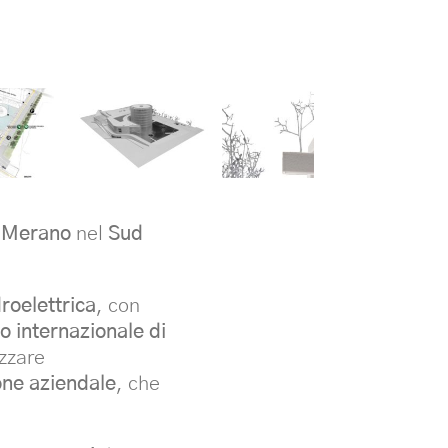
a
Merano
nel
Sud
roelettrica
, con
o internazionale di
izzare
one aziendale
, che