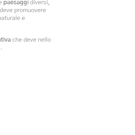
e
paesaggi
diversi,
he deve promuovere
naturale e
tiva
che deve nello
.