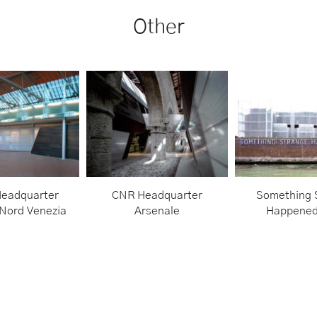
Other
Headquarter
CNR Headquarter
Something 
 Nord Venezia
Arsenale
Happened