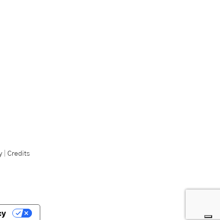
y
|
Credits
cy