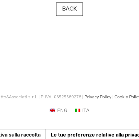
BACK
to&Associati s.r.l. | P.IVA: 03525560276 |
Privacy Policy
|
Cookie Polic
ENG
ITA
iva sulla raccolta
Le tue preferenze relative alla priva