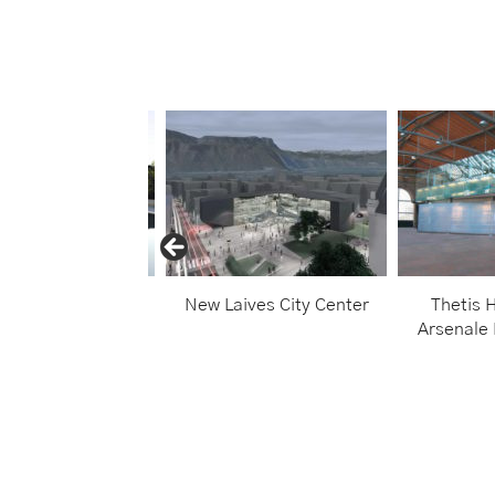
ria Headquarter
New Laives City Center
Thetis 
Arsenale