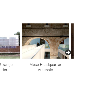
Strange
Mose Headquarter
An Hospital Bu
 Here
Arsenale