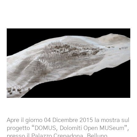
Apre il giorno 04 Dicembre 2015 la mostra sul
progetto “DOMUS, Dolomiti Open MUSeum”,
presso il Palazzo Crepadona, Belluno